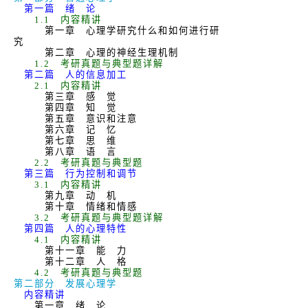
第一篇 绪 论
1.1
内容精讲
第一章 心理学研究什么和如何进行研
究
第二章 心理的神经生理机制
1.2
考研真题与典型题详解
第二篇 人的信息加工
2.1
内容精讲
第三章 感 觉
第四章 知 觉
第五章 意识和注意
第六章 记 忆
第七章 思 维
第八章 语 言
2.2
考研真题与典型题
第三篇 行为控制和调节
3.1
内容精讲
第九章 动 机
第十章 情绪和情感
3.2
考研真题与典型题详解
第四篇 人的心理特性
4.1
内容精讲
第十一章 能 力
第十二章 人 格
4.2
考研真题与典型题
第二部分 发展心理学
内容精讲
第一章 绪 论