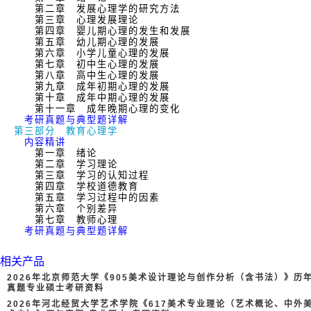
第二章 发展心理学的研究方法
第三章 心理发展理论
第四章 婴儿期心理的发生和发展
第五章 幼儿期心理的发展
第六章 小学儿童心理的发展
第七章 初中生心理的发展
第八章 高中生心理的发展
第九章 成年初期心理的发展
第十章 成年中期心理的发展
第十一章 成年晚期心理的变化
考研真题与典型题详解
第三部分 教育心理学
内容精讲
第一章 绪论
第二章 学习理论
第三章 学习的认知过程
第四章 学校道德教育
第五章 学习过程中的因素
第六章 个别差异
第七章 教师心理
考研真题与典型题详解
相关产品
2026年北京师范大学《905美术设计理论与创作分析（含书法）》历
真题专业硕士考研资料
2026年河北经贸大学艺术学院《617美术专业理论（艺术概论、中外