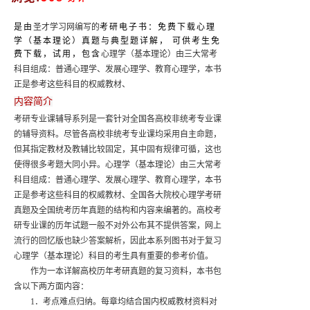
是由
圣才学习网编写的
考研电子书：免费下载心理
学（基本理论）真题与典型题详解， 可供考生免
费下载，试用，包含
心理学（基本理论）由三大常考
科目组成：普通心理学、发展心理学、教育心理学，本书
正是参考这些科目的权威教材、
内容简介
考研专业课辅导系列是一套针对全国各高校非统考专业课
的辅导资料。尽管各高校非统考专业课均采用自主命题，
但其指定教材及教辅比较固定，其中固有规律可循，这也
使得很多考题大同小异。心理学（基本理论）由三大常考
科目组成：普通心理学、发展心理学、教育心理学，本书
正是参考这些科目的权威教材、全国各大院校心理学考研
真题及全国统考历年真题的结构和内容来编著的。高校考
研专业课的历年试题一般不对外公布其不提供答案，网上
流行的回忆版也缺少答案解析，因此本系列图书对于复习
心理学（基本理论）科目的考生具有重要的参考价值。
作为一本详解高校历年考研真题的复习资料，本书包
含以下两方面内容：
1．考点难点归纳。每章均结合国内权威教材资料对