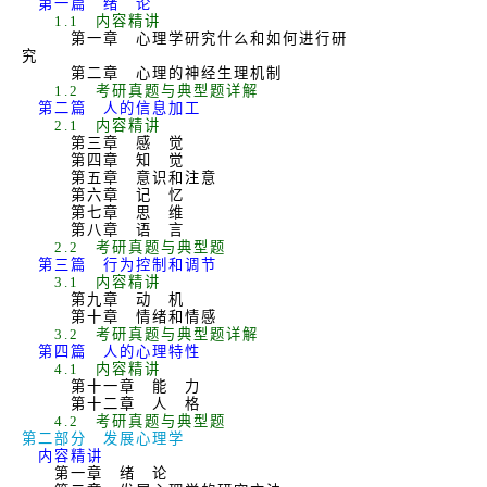
第一篇 绪 论
1.1
内容精讲
第一章 心理学研究什么和如何进行研
究
第二章 心理的神经生理机制
1.2
考研真题与典型题详解
第二篇 人的信息加工
2.1
内容精讲
第三章 感 觉
第四章 知 觉
第五章 意识和注意
第六章 记 忆
第七章 思 维
第八章 语 言
2.2
考研真题与典型题
第三篇 行为控制和调节
3.1
内容精讲
第九章 动 机
第十章 情绪和情感
3.2
考研真题与典型题详解
第四篇 人的心理特性
4.1
内容精讲
第十一章 能 力
第十二章 人 格
4.2
考研真题与典型题
第二部分 发展心理学
内容精讲
第一章 绪 论