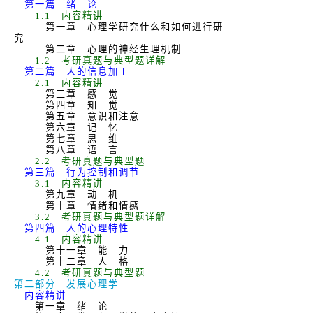
第一篇 绪 论
1.1
内容精讲
第一章 心理学研究什么和如何进行研
究
第二章 心理的神经生理机制
1.2
考研真题与典型题详解
第二篇 人的信息加工
2.1
内容精讲
第三章 感 觉
第四章 知 觉
第五章 意识和注意
第六章 记 忆
第七章 思 维
第八章 语 言
2.2
考研真题与典型题
第三篇 行为控制和调节
3.1
内容精讲
第九章 动 机
第十章 情绪和情感
3.2
考研真题与典型题详解
第四篇 人的心理特性
4.1
内容精讲
第十一章 能 力
第十二章 人 格
4.2
考研真题与典型题
第二部分 发展心理学
内容精讲
第一章 绪 论