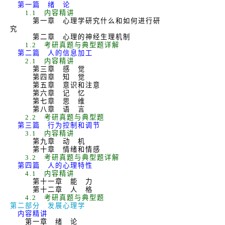
第一篇 绪 论
1.1
内容精讲
第一章 心理学研究什么和如何进行研
究
第二章 心理的神经生理机制
1.2
考研真题与典型题详解
第二篇 人的信息加工
2.1
内容精讲
第三章 感 觉
第四章 知 觉
第五章 意识和注意
第六章 记 忆
第七章 思 维
第八章 语 言
2.2
考研真题与典型题
第三篇 行为控制和调节
3.1
内容精讲
第九章 动 机
第十章 情绪和情感
3.2
考研真题与典型题详解
第四篇 人的心理特性
4.1
内容精讲
第十一章 能 力
第十二章 人 格
4.2
考研真题与典型题
第二部分 发展心理学
内容精讲
第一章 绪 论