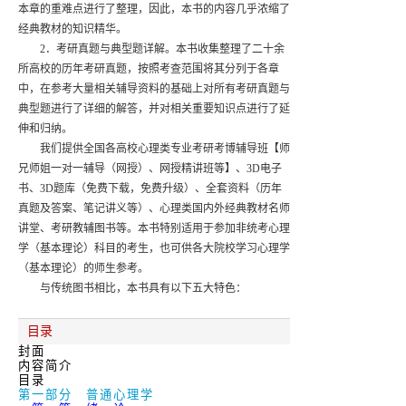
本章的重难点进行了整理，因此，本书的内容几乎浓缩了
经典教材的知识精华。
2．考研真题与典型题详解。本书收集整理了二十余
所高校的历年考研真题，按照考查范围将其分列于各章
中，在参考大量相关辅导资料的基础上对所有考研真题与
典型题进行了详细的解答，并对相关重要知识点进行了延
伸和归纳。
我们提供全国各高校心理类专业考研考博辅导班【师
兄师姐一对一辅导（网授）、网授精讲班等】、3D电子
书、3D题库（免费下载，免费升级）、全套资料（历年
真题及答案、笔记讲义等）、心理类国内外经典教材名师
讲堂、考研教辅图书等。本书特别适用于参加非统考心理
学（基本理论）科目的考生，也可供各大院校学习心理学
（基本理论）的师生参考。
与传统图书相比，本书具有以下五大特色：
目录
封面
内容简介
目录
第一部分 普通心理学