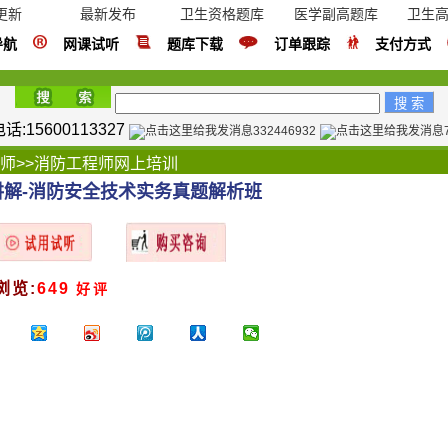
更新
最新发布
卫生资格题库
医学副高题库
卫生
导航
网课试听
题库下载
订单跟踪
支付方式
:15600113327
332446932
师
>>
消防工程师网上培训
讲解-消防安全技术实务真题解析班
浏览:
649
好评