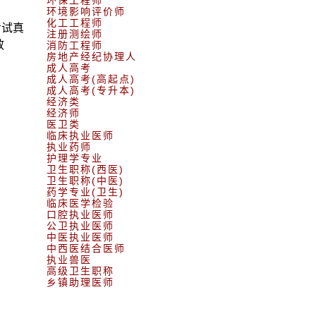
环保工程师
环境影响评价师
化工工程师
考试真
注册测绘师
效
消防工程师
房地产经纪协理人
成人高考
成人高考(高起点)
成人高考(专升本)
经济类
经济师
医卫类
临床执业医师
执业药师
护理学专业
卫生职称(西医)
卫生职称(中医)
药学专业(卫生)
临床医学检验
口腔执业医师
公卫执业医师
中医执业医师
中西医结合医师
执业兽医
高级卫生职称
乡镇助理医师