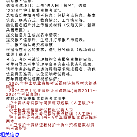
填写报名信息：
选择考试项目：点击“进入网上报名”，选择
“2026年护士执业资格考试”。
选择省份并填写报考信息：包括考点信息、基本
信息、联系方式、教育情况、工作情况等。
确认报名照片并上传相关材料（仅限天津、新疆
兵团考区）。
提交信息并生成报名申请表：
提交报名信息后，生成并打印报名申请表。
三、报名确认与资格审核
根据所在考区的要求，进行报名确认（现场确认
或线上确认）。
考点、考区考试管理机构负责报名资格的审核，
考生可登录考生管理平台查询审核状态和结果。
请考生务必按照上述流程和要求完成报名，确保
信息真实准确，以免影响考试资格。
历年真题考试题库视频讲解：
2026年护士执业资格考试视频讲解教材大纲基
础班
2026年护士执业资格证考试题库(涵盖2011～
2024年考试真题)
教材习题集模拟试卷等考试用书：
护士资格考试指导同步练习题集（人卫版护士
习题）
护士执业资格证考试模拟试卷人卫
护士资格证执业考试指导要点精编（人卫版）
护士资格证考试用书+历年真题模拟试卷及解析
两本
人卫版护士资格证教材护士执业资格证教材资
格考试指导
相关信息