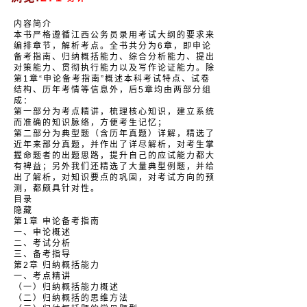
内容简介
本书严格遵循江西公务员录用考试大纲的要求来
编排章节，解析考点。全书共分为6章，即申论
备考指南、归纳概括能力、综合分析能力、提出
对策能力、贯彻执行能力以及写作论证能力。除
第1章“申论备考指南”概述本科考试特点、试卷
结构、历年考情等信息外，后5章均由两部分组
成：
第一部分为考点精讲，梳理核心知识，建立系统
而准确的知识脉络，方便考生记忆；
第二部分为典型题（含历年真题）详解，精选了
近年来部分真题，并作出了详尽解析，对考生掌
握命题者的出题思路，提升自己的应试能力都大
有裨益；另外我们还精选了大量典型例题，并给
出了解析，对知识要点的巩固，对考试方向的预
测，都颇具针对性。
目录
隐藏
第1章 申论备考指南
一、申论概述
二、考试分析
三、备考指导
第2章 归纳概括能力
一、考点精讲
（一）归纳概括能力概述
（二）归纳概括的思维方法