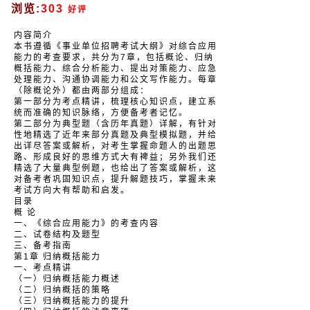
浏览:
303
好评
内容简介
本书遵循《事业单位招聘考试大纲》对综合应用
能力的考查要求，共分为7章，包括概论、归纳
概括能力、综合分析能力、提出对策能力、应急
处理能力、沟通协调能力和公文写作能力。每章
（除概论外）都由两部分组成：
第一部分为考点精讲，梳理核心知识点，建立系
统而准确的知识脉络，方便备考者记忆。
第二部分为典型题（含历年真题）详解，有针对
性地精选了近年来部分真题及典型模拟题，并给
出详尽答案或解析，对考生掌握命题人的出题思
路、形成良好的思维方式大有裨益；另外我们还
精选了大量典型例题，也给出了答案或解析，这
对备考者巩固知识点，提升解题技巧，掌握未来
考试方向大有帮助和启发。
目录
概 论
一、《综合应用能力》的考查内容
二、试卷结构及题型
三、备考指南
第1章 归纳概括能力
一、考点精讲
（一）归纳概括能力概述
（二）归纳概括的策略
（三）归纳概括能力的提升